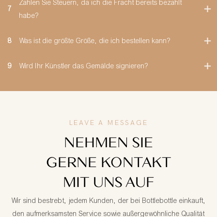
Zahlen Sie Steuern, da ich die Fracht bereits bezahlt
7
habe?
8
Was ist die größte Größe, die ich bestellen kann?
9
Wird Ihr Künstler das Gemälde signieren?
LEAVE A MESSAGE
NEHMEN SIE
GERNE KONTAKT
MIT UNS AUF
Wir sind bestrebt, jedem Kunden, der bei Bottlebottle einkauft,
den aufmerksamsten Service sowie außergewöhnliche Qualität