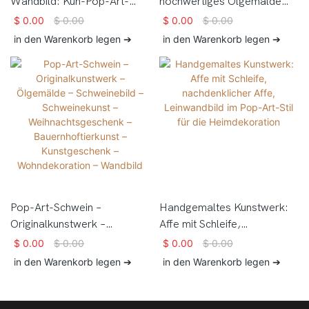
Wandbild: Kuh-Pop-Art-
hochwertiges Ölgemälde
Porträt, Ölgemälde auf
auf Leinwand mit
$
0.00
$
0.00
$
0.00
$
0.00
Leinwand, Wandbild für
Tiermotiven im Pop-Art-Stil,
in den Warenkorb legen ➔
in den Warenkorb legen ➔
Wohnzimmerdekoration
modern impressionistisch,
Pferdemotiv
Pop-Art-Schwein –
Handgemaltes Kunstwerk:
Originalkunstwerk –
Affe mit Schleife,
Ölgemälde – Schweinebild –
nachdenklicher Affe,
$
0.00
$
0.00
$
0.00
$
0.00
Schweinekunst –
Leinwandbild im Pop-Art-Stil
in den Warenkorb legen ➔
in den Warenkorb legen ➔
Weihnachtsgeschenk –
für die Heimdekoration
Bauernhoftierkunst –
Kunstgeschenk –