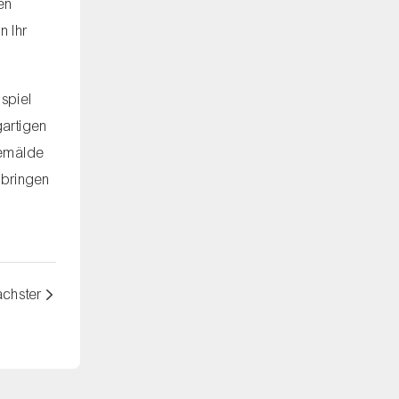
en
n Ihr
spiel
gartigen
Gemälde
 bringen
chster