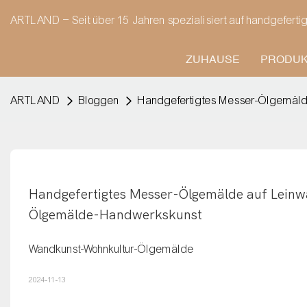
ARTLAND – Seit über 15 Jahren spezialisiert auf handgeferti
ZUHAUSE
PRODU
ARTLAND
Bloggen
Handgefertigtes Messer-Ölgemäld
Handgefertigtes Messer-Ölgemälde auf Leinwa
Ölgemälde-Handwerkskunst
Wandkunst-Wohnkultur-Ölgemälde
2024-11-13