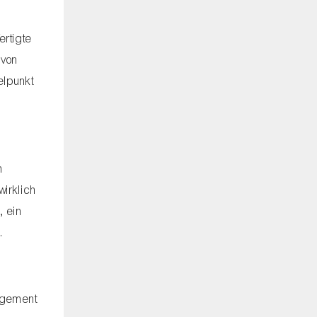
ertigte
 von
elpunkt
m
irklich
, ein
.
gagement