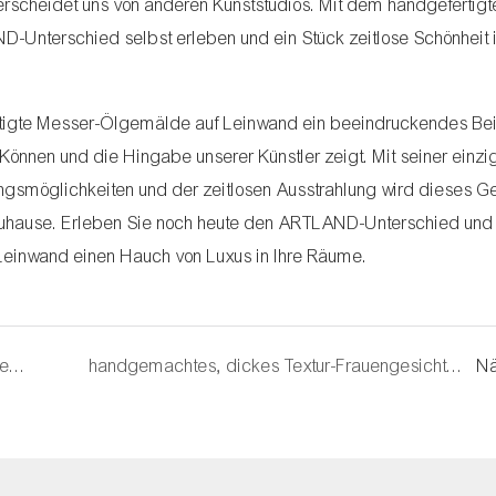
erscheidet uns von anderen Kunststudios. Mit dem handgefertigt
nterschied selbst erleben und ein Stück zeitlose Schönheit i
tigte Messer-Ölgemälde auf Leinwand ein beeindruckendes Bei
önnen und die Hingabe unserer Künstler zeigt. Mit seiner einzi
rungsmöglichkeiten und der zeitlosen Ausstrahlung wird dieses 
s Zuhause. Erleben Sie noch heute den ARTLAND-Unterschied und
Leinwand einen Hauch von Luxus in Ihre Räume.
Werten Sie Ihre Inneneinrichtung mit einem Gemälde von Winston Churchill in Museumsqualität auf
handgemachtes, dickes Textur-Frauengesichts-Ölgemälde auf Leinwand
Nä