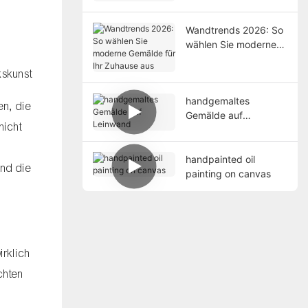
Wohnstile
Wandtrends 2026: So
wählen Sie moderne
Gemälde für Ihr
Zuhause aus
kskunst
handgemaltes
en, die
Gemälde auf
nicht
Leinwand
handpainted oil
und die
painting on canvas
irklich
chten