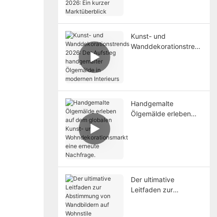
2026: Ein kurzer
Marktüberblick
Kunst- und
Wanddekorationstren
ds 2026: Der Aufstieg
handgemalter
Ölgemälde in
modernen Interieurs
Handgemalte
Ölgemälde erleben
auf dem globalen
Kunst- und
Wohndekorationsmark
t eine erneute
Nachfrage.
Der ultimative
Leitfaden zur
Abstimmung von
Wandbildern auf