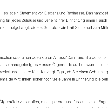
 – es ist ein Statement von Eleganz und Raffinesse. Das handgef
g für jedes Zuhause und verleiht Ihrer Einrichtung einen Hauch
Flur aufgehängt, dieses Gemälde wird mit Sicherheit zum Mitt
enschen oder einen besonderen Anlass? Dann sind Sie bei eine
nser handgefertigtes Messer-Ölgemälde auf Leinwand ist ein w
rkskunst unserer Künstler zeigt. Egal, ob Sie einen Geburtstag
emälde wird Ihnen sicher noch viele Jahre in Erinnerung bleiben
Ölgemälde zu schaffen, die inspirieren und fesseln. Unser En