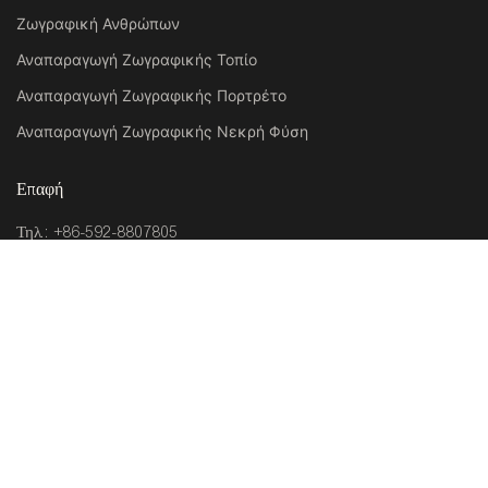
Ζωγραφική Ανθρώπων
Αναπαραγωγή Ζωγραφικής Τοπίο
Αναπαραγωγή Ζωγραφικής Πορτρέτο
Αναπαραγωγή Ζωγραφικής Νεκρή Φύση
Επαφή
Τηλ.: +86-592-8807805
Κιν.: +86 13599518580
E-mail:
artuland@artuland.com
Διεύθυνση: Δωμάτιο 201, Εργοστάσιο 1, Αρ. 6, Περιοχή
Zhongcang Haicang 361026, Ξιαμέν, Κίνα