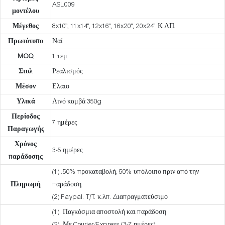
ASL009
μοντέλου
Μέγεθος
8x10”, 11x14”, 12x16”, 16x20”, 20x24” Κ.ΛΠ.
Πρωτότυπο
Ναί
MOQ
1 τεμ.
Στυλ
Ρεαλισμός
Μέσον
Ελαιο
Υλικά
Λινό καμβά 350g
Περίοδος
7 ημέρες
Παραγωγής
Χρόνος
3-5 ημέρες
παράδοσης
(1) .50% προκαταβολή, 50% υπόλοιπο πριν από την
Πληρωμή
παράδοση.
(2).Paypal. T/T. κ.λπ. Διαπραγματεύσιμο
(1). Παγκόσμια αποστολή και παράδοση
(2). Με Courier/Express (3-7 ημέρες):