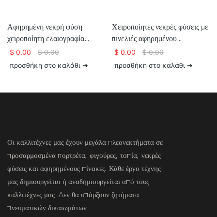
Αφηρημένη νεκρή φύση
Χειροποίητες νεκρές φύσεις με
χειροποίητη ελαιογραφία
πινελιές αφηρημένου
τοίχου για διακόσμηση σπιτιού
εξπρεσιονισμού, ανάγλυφη
$
0.00
$
0.00
$
0.00
$
0.00
ζωγραφική σε καμβά
προσθήκη στο καλάθι ➔
προσθήκη στο καλάθι ➔
Οι καλλιτέχνες μας έχουν μεγάλα πλεονεκτήματα σε
προσαρμοσμένα πορτρέτα, φιγούρες, τοπία, νεκρές
φύσεις και αφηρημένους πίνακες. Κάθε έργο τέχνης
μας δημιουργείται ή αναδημιουργείται από τους
καλλιτέχνες μας. Δεν θα υπάρξουν ζητήματα
πνευματικών δικαιωμάτων.