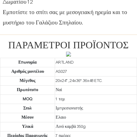
Εμποτίστε το σπίτι σας με μεσογειακή ηρεμία και το
μυστήριο του Γαλάζιου Σπηλαίου.
ΠΑΡΆΜΕΤΡΟΙ ΠΡΟΪΌΝΤΟΣ
Επωνυμία
ARTLAND
Αριθμός μοντέλου
AS027
Μέγεθος
20x24” ,24x36".36x48 ETC.
Πρωτότυπο
Ναί
MOQ
1 τεμ.
Στυλ
Ιμπρεσιονιστής
Μέσον
Ελαιο
Υλικά
Λινό καμβά 350g
Περίοδος Παραγωγής
7 ημέρες