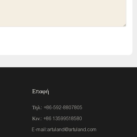
Επαφή
Τηλ.: +86-592-8807805
Κιν.: +86 13599518580
E-mail:
artuland@artuland.com