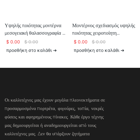
Υψηλής ποιότητας μοντέρνα
Μοντέρνος σχεδιασμός υψηλής
μεσογειακή θαλασσογραφία με
ποιότητας χειροποίητη
μαχαίρι, μεγάλη ελαιογραφία
ελαιογραφία μεσογειακού
$
0.00
$
0.00
$
0.00
$
0.00
σε καμβά
τοπίου τοίχου ζωγραφική προς
προσθήκη στο καλάθι ➔
προσθήκη στο καλάθι ➔
πώληση
Οι καλλιτέχνες μας έχουν μεγάλα πλεονεκτήματα σε
προσαρμοσμένα πορτρέτα, φιγούρες, τοπία, νεκρές
φύσεις και αφηρημένους πίνακες. Κάθε έργο τέχνης
μας δημιουργείται ή αναδημιουργείται από τους
καλλιτέχνες μας. Δεν θα υπάρξουν ζητήματα