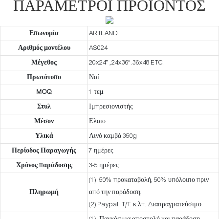
ΠΑΡΆΜΕΤΡΟΙ ΠΡΟΪΌΝΤΟΣ
Επωνυμία
ARTLAND
Αριθμός μοντέλου
AS024
Μέγεθος
20x24” ,24x36".36x48 ETC.
Πρωτότυπο
Ναί
MOQ
1 τεμ.
Στυλ
Ιμπρεσιονιστής
Μέσον
Ελαιο
Υλικά
Λινό καμβά 350g
Περίοδος Παραγωγής
7 ημέρες
Χρόνος παράδοσης
3-5 ημέρες
(1) .50% προκαταβολή, 50% υπόλοιπο πριν
Πληρωμή
από την παράδοση.
(2).Paypal. T/T. κ.λπ. Διαπραγματεύσιμο