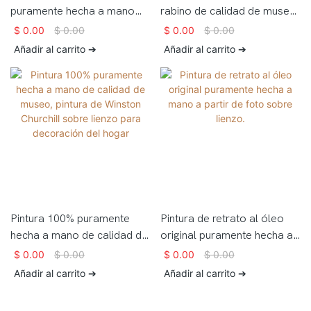
puramente hecha a mano
rabino de calidad de museo
con calidad de museo a
puramente hecha a mano a
$
0.00
$
0.00
$
0.00
$
0.00
partir de foto sobre lienzo.
partir de foto sobre lienzo
Añadir al carrito ➔
Añadir al carrito ➔
Pintura 100% puramente
Pintura de retrato al óleo
hecha a mano de calidad de
original puramente hecha a
museo, pintura de Winston
mano a partir de foto sobre
$
0.00
$
0.00
$
0.00
$
0.00
Churchill sobre lienzo para
lienzo.
Añadir al carrito ➔
Añadir al carrito ➔
decoración del hogar