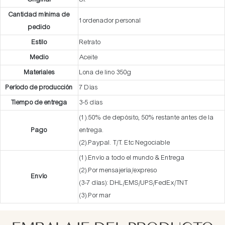
Cantidad mínima de
1ordenador personal
pedido
Estilo
Retrato
Medio
Aceite
Materiales
Lona de lino 350g
Período de producción
7 Días
Tiempo de entrega
3-5 días
(1).50% de depósito, 50% restante antes de la
Pago
entrega.
(2).Paypal. T/T. Etc Negociable
(1).Envío a todo el mundo & Entrega
(2).Por mensajería/expreso
Envío
(3-7 días): DHL/EMS/UPS/FedEx/TNT
(3).Por mar