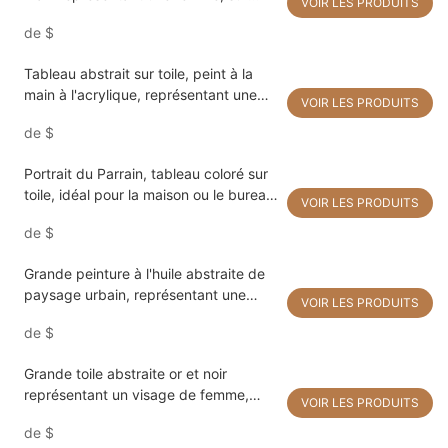
VOIR LES PRODUITS
toile. Art contemporain populaire,
de
$
décoration moderne pour salon.
Tableau abstrait sur toile, peint à la
main à l'acrylique, représentant une
VOIR LES PRODUITS
femme aux couleurs vives. Idée
de
$
cadeau pour une décoration moderne
de salon.
Portrait du Parrain, tableau coloré sur
toile, idéal pour la maison ou le bureau.
VOIR LES PRODUITS
Œuvre d'art artisanale de haute
de
$
qualité.
Grande peinture à l'huile abstraite de
paysage urbain, représentant une
VOIR LES PRODUITS
femme élégante dans la rue avec un
de
$
parapluie. Décoration murale pour la
maison.
Grande toile abstraite or et noir
représentant un visage de femme,
VOIR LES PRODUITS
peinture contemporaine à l'acrylique,
de
$
lèvres rouges, style pop art, idéale