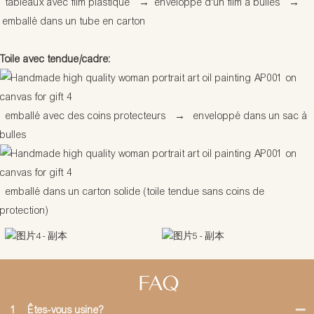
tableaux avec film plastique
→
enveloppé d'un film à bulles
→
emballé dans un tube en carton
Toile avec tendue/cadre:
emballé avec des coins protecteurs
→
enveloppé dans un sac à
bulles
emballé dans un carton solide (toile tendue sans coins de
protection)
FAQ
1
Êtes-vous usine?