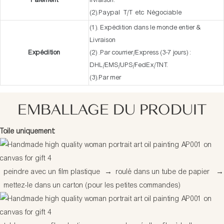
Paiement
livraison.
(2).Paypal T/T etc Négociable
(1). Expédition dans le monde entier &
Livraison
Expédition
(2) .Par courrier/Express (3-7 jours) :
DHL/EMS/UPS/FedEx/TNT.
(3).Par mer
EMBALLAGE DU PRODUIT
Toile uniquement:
peindre avec un film plastique
→
roulé dans un tube de papier
→
mettez-le dans un carton (pour les petites commandes)