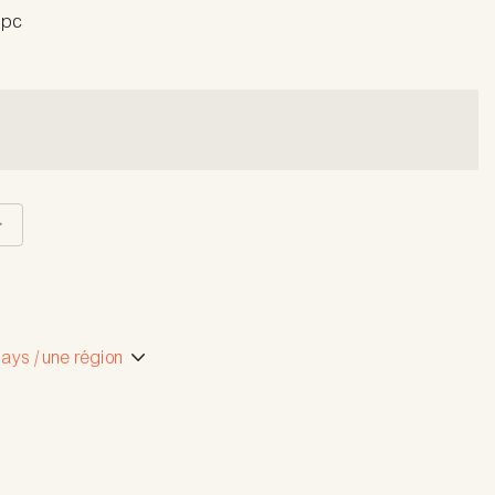
1pc
ays / une région