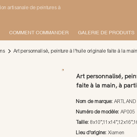
on artisanale de peintures à
COMMENT COMMANDER
GALERIE DE PRODUITS
ens
Art personnalisé, peinture à l'huile originale faite à la mai
Art personnalisé, peint
faite à la main, à part
Nom de marque:
ARTLAND
Numéro de modèle:
AP005
Taille:
8x10”,11x14”,12x16”,
Lieu d'origine:
Xiamen