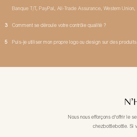
Banque T/T, PayPal, Ali-Trade Assurance, Western Union, 
3
Comment se déroule votre contrôle qualité ?
5
Puis-je utiliser mon propre logo ou design sur des produits
N'
Nous nous efforçons d'offrir le s
chezbottlebottle. Si