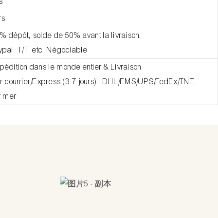
s
rs
% dépôt, solde de 50% avant la livraison.
aypal T/T etc Négociable
xpédition dans le monde entier & Livraison
ar courrier/Express (3-7 jours) : DHL/EMS/UPS/FedEx/TNT.
r mer