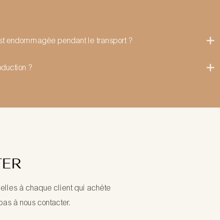
est endommagée pendant le transport ?
oduction ?
TER
nnelles à chaque client qui achète
pas à nous contacter.