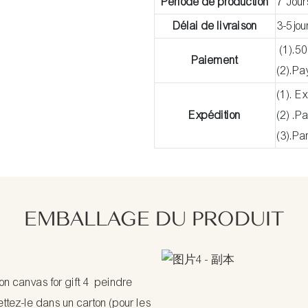
Période de production
7 Jour
Délai de livraison
3-5jou
(1).50
Paiement
(2).P
(1). E
Expédition
(2) .P
(3).Pa
EMBALLAGE DU PRODUIT
peindre
tez-le dans un carton (pour les