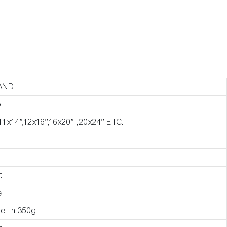
AND
5
,11x14”,12x16”,16x20” ,20x24” ETC.
t
e
de lin 350g