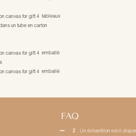
tableaux
ans un tube en carton
emballé
s
emballé
FAQ
2
Un échantillon est-il dispo