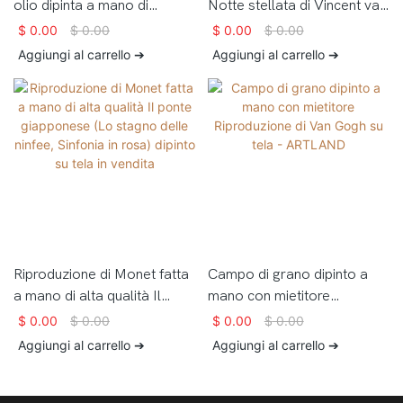
olio dipinta a mano di
Notte stellata di Vincent van
Claude Monet di alta qualità
Gogh dipinta a mano su tela
$
0.00
$
0.00
$
0.00
$
0.00
The Cliff Walk, Pourville
- ARTLAND
Aggiungi al carrello ➔
Aggiungi al carrello ➔
Riproduzione di Monet fatta
Campo di grano dipinto a
a mano di alta qualità Il
mano con mietitore
ponte giapponese (Lo
Riproduzione di Van Gogh su
$
0.00
$
0.00
$
0.00
$
0.00
stagno delle ninfee, Sinfonia
tela - ARTLAND
Aggiungi al carrello ➔
Aggiungi al carrello ➔
in rosa) dipinto su tela in
vendita