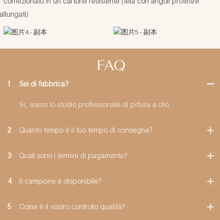
confezionato in un cartone resistente (tela con angoli protettivi
allungati)
FAQ
1
Sei di fabbrica?
Sì, siamo lo studio professionale di pittura a olio.
2
Quanto tempo è il tuo tempo di consegna?
3
Quali sono i termini di pagamento?
4
Il campione è disponibile?
5
Come è il vostro controllo qualità?