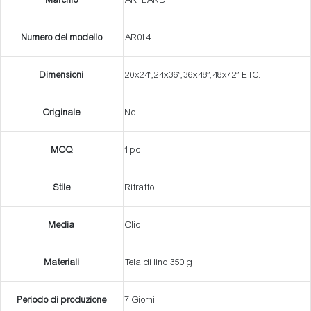
Marchio
ARTLAND
Numero del modello
AR014
Dimensioni
20x24”,24x36”,36x48”,48x72” ETC.
Originale
No
MOQ
1pc
Stile
Ritratto
Media
Olio
Materiali
Tela di lino 350 g
Periodo di produzione
7 Giorni