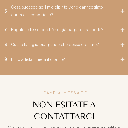
Cosa succede se il mio dipinto viene danneggiato
6
durante la spedizione?
7
Pagate le tasse perché ho già pagato il trasporto?
8
Qual è la taglia più grande che posso ordinare?
9
Il tuo artista firmerà il dipinto?
LEAVE A MESSAGE
NON ESITATE A
CONTATTARCI
Ci sforziamo di offrire il servizio più attento insieme a qualità e