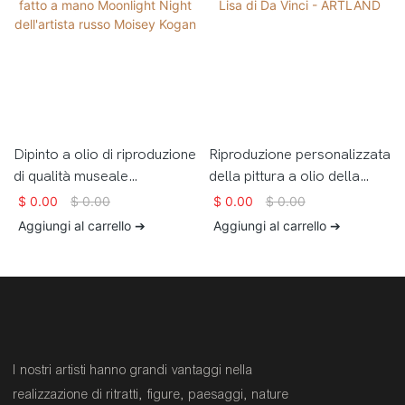
Dipinto a olio di riproduzione
Riproduzione personalizzata
di qualità museale
della pittura a olio della
puramente fatto a mano
Monna Lisa di Da Vinci -
$
0.00
$
0.00
$
0.00
$
0.00
Moonlight Night dell'artista
ARTLAND
Aggiungi al carrello ➔
Aggiungi al carrello ➔
russo Moisey Kogan
I nostri artisti hanno grandi vantaggi nella
realizzazione di ritratti, figure, paesaggi, nature