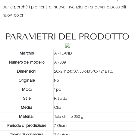
parte perché i pigmenti di nuova invenzione rendevano possibili
nuovi colori.
PARAMETRI DEL PRODOTTO
Marchio
ARTLAND
Numero del modello
AR009
Dimensioni
20x24”,24x36”,36x48”,48x72” ETC.
Originale
No
MOQ
1pc
Stile
Ritratto
Media
Olio
Materiali
Tela di lino 350 g
Periodo di produzione
7 Giorni
Tempi di consegna
3-5 giorni