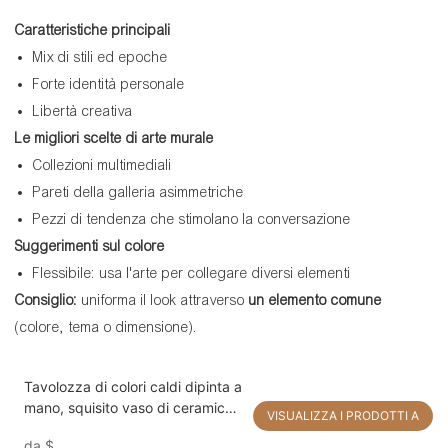
Caratteristiche principali
Mix di stili ed epoche
Forte identità personale
Libertà creativa
Le migliori scelte di arte murale
Collezioni multimediali
Pareti della galleria asimmetriche
Pezzi di tendenza che stimolano la conversazione
Suggerimenti sul colore
Flessibile: usa l'arte per collegare diversi elementi
Consiglio:
uniforma il look attraverso
un elemento comune
(colore, tema o dimensione).
Tavolozza di colori caldi dipinta a
mano, squisito vaso di ceramica,
VISUALIZZA I PRODOTTI A
natura morta, grande arte
da
$