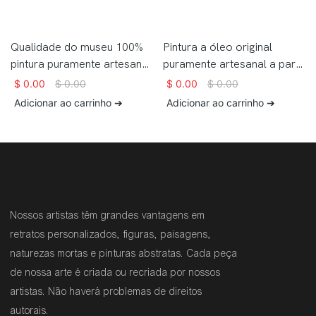
Qualidade do museu 100%
Pintura a óleo original
pintura puramente artesanal
puramente artesanal a partir
Winston Churchill pintura em
de foto sobre tela
$
0.00
$
0.00
$
0.00
$
0.00
tela para decoração de
Adicionar ao carrinho ➔
Adicionar ao carrinho ➔
casa
Nossos artistas têm grandes vantagens em
retratos personalizados, figuras, paisagens,
naturezas mortas e pinturas abstratas. Cada peça
de nossa arte é criada ou recriada por nossos
artistas. Não haverá problemas de direitos
autorais.