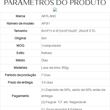
PARÂMETROS DO PRODUTO
Marca
ARTLAND
Número de modelo
AP011
Tamanho
8x10”,11x14”,12x16”,16x20” ,20x24” ETC.
Original
Sim
MOQ
1computador
Estilo
Retrato
Médio
Óleo
Materiais
Lona de linho 350g
Período de produção
7 Dias
Prazo de entrega
3-5 dias
(1).Depósito de 50%, saldo de 50% antes da
Pagamento
entrega.
(2).Paypal T/T etc Negociável
(1). Envio mundial & Entrega