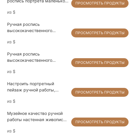
роспись портрета маленькой
ПРОСМОТРЕТЬ ПРОДУКТЫ
девочки, картина маслом на
из
$
холсте для подарка
Ручная роспись
высококачественного
ПРОСМОТРЕТЬ ПРОДУКТЫ
реалистичного рисунка углем
из
$
для подарка
Ручная роспись
высококачественного
ПРОСМОТРЕТЬ ПРОДУКТЫ
акварельного строительного
из
$
рисунка на бумаге для
подарка
Настроить портретный
пейзаж ручной работы,
ПРОСМОТРЕТЬ ПРОДУКТЫ
настенную живопись на
из
$
холсте из фотографии
Музейное качество ручной
работы настенная живопись
ПРОСМОТРЕТЬ ПРОДУКТЫ
пион маслом на холсте
из
$