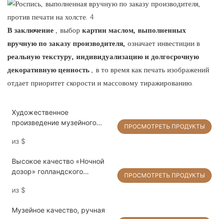
В заключение
, выбор
картин маслом, выполненных
вручную по заказу производителя,
означает инвестиции в
реальную текстуру, индивидуализацию и долгосрочную
декоративную ценность
, в то время как печать изображений
отдает приоритет скорости и массовому тиражированию.
Художественное
произведение музейного
ПРОСМОТРЕТЬ ПРОДУКТЫ
качества на заказ, ручная
из
$
работа, портретная картина
маслом, рисунок на холсте с
Высокое качество «Ночной
фотографии
дозор» голландского
ПРОСМОТРЕТЬ ПРОДУКТЫ
художника Рембрандта ван
из
$
Рейна, ручная роспись,
репродукция картины
Музейное качество, ручная
маслом на холсте.