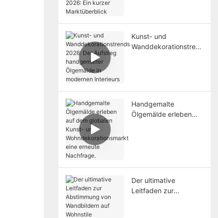
2026: Ein kurzer
Marktüberblick
Kunst- und
Wanddekorationstren
ds 2026: Der Aufstieg
handgemalter
Ölgemälde in
modernen Interieurs
Handgemalte
Ölgemälde erleben
auf dem globalen
Kunst- und
Wohndekorationsmark
t eine erneute
Nachfrage.
Der ultimative
Leitfaden zur
Abstimmung von
Wandbildern auf