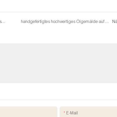
Handgemaltes hochwertiges modernes Messergesicht-Portrait mit dicker Texturpalette, neues Design, Wandkunst, Acrylgemälde auf Leinwand für die Inneneinrichtung
handgefertigtes hochwertiges Ölgemälde auf Leinwand
Nä
E-Mail