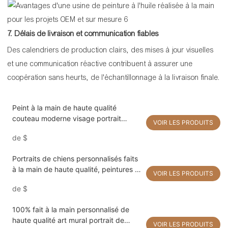
7. Délais de livraison et communication fiables
Des calendriers de production clairs, des mises à jour visuelles
et une communication réactive contribuent à assurer une
coopération sans heurts, de l'échantillonnage à la livraison finale.
Peint à la main de haute qualité
couteau moderne visage portrait
VOIR LES PRODUITS
palette de texture épaisse nouveau
de
$
design art mural peinture acrylique sur
toile pour la décoration intérieure
Portraits de chiens personnalisés faits
à la main de haute qualité, peintures à
VOIR LES PRODUITS
l'huile sur toile à partir de photos pour
de
$
cadeau
100% fait à la main personnalisé de
haute qualité art mural portrait de
VOIR LES PRODUITS