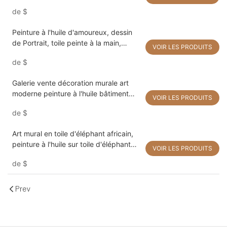
famille toile peinture à l'huile à partir
de
$
de photo
Peinture à l'huile d'amoureux, dessin
de Portrait, toile peinte à la main,
VOIR LES PRODUITS
décoration de maison, tableau d'art
de
$
mural moderne, cadeau fait à la main
Galerie vente décoration murale art
moderne peinture à l'huile bâtiment
VOIR LES PRODUITS
impression peinture par un artiste
de
$
qualifié
Art mural en toile d'éléphant africain,
peinture à l'huile sur toile d'éléphant
VOIR LES PRODUITS
faite à la main, peinture sur toile
de
$
d'animaux pour la décoration de la
chambre
Prev