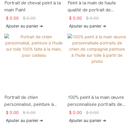
Portrait de cheval peint à la
Peint à la main de haute
main Paint
qualité de portrait de
portrait de haute qualité sur
$
0.00
$
0.00
$
0.00
$
0.00
toile pour cadeau
Ajouter au panier ➔
Ajouter au panier ➔
Portrait de chien
100% peint à la main œuvre
personnalisé, peinture à
personnalisée portraits de
l'huile sur toile 100% faite à
chien de compagnie peinture
$
0.00
$
0.00
$
0.00
$
0.00
la main, pour cadeau
à l'huile sur toile à partir de
Ajouter au panier ➔
Ajouter au panier ➔
photo