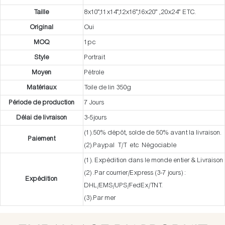
Taille
8x10”,11x14”,12x16”,16x20” ,20x24” ETC.
Original
Oui
MOQ
1pc
Style
Portrait
Moyen
Pétrole
Matériaux
Toile de lin 350g
Période de production
7 Jours
Délai de livraison
3-5jours
(1).50% dépôt, solde de 50% avant la livraison.
Paiement
(2).Paypal T/T etc Négociable
(1). Expédition dans le monde entier & Livraison
(2) .Par courrier/Express (3-7 jours) :
Expédition
DHL/EMS/UPS/FedEx/TNT.
(3).Par mer