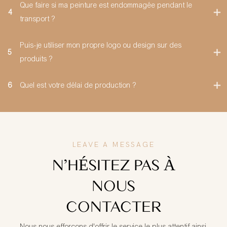
Que faire si ma peinture est endommagée pendant le
4
transport ?
Puis-je utiliser mon propre logo ou design sur des
5
produits ?
6
Quel est votre délai de production ?
LEAVE A MESSAGE
N'HÉSITEZ PAS À
NOUS
CONTACTER
Nous nous efforçons d'offrir le service le plus attentif ainsi