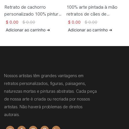
Retrato de cachorro
100% arte pintada à mão
personalizado 100% pintura
retratos de cães de
a óleo artesanal sobre tela
estimação personalizados
$
0.00
$
0.00
$
0.00
$
0.00
para presente
pintura a óleo em tela a
Adicionar ao carrinho ➔
Adicionar ao carrinho ➔
partir de foto
Nossos artistas têm grandes vantagens em
retratos personalizados, figuras, paisagens,
naturezas mortas e pinturas abstratas. Cada peça
de nossa arte é criada ou recriada por nossos
artistas. Não haverá problemas de direitos
autorais.