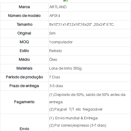
Marca
ARTLAND
Número de modelo
AP014
Tamanho
8x10”,11x14”,12x16”,16x20” ,20x24” ETC.
Original
Sim
MOQ
1computador
Estilo
Retrato
Médio
Óleo
Materiais
Lona de linho 350g
Período de produção
7 Dias
Prazo de entrega
3-5 dias
(1).Depósito de 50%, saldo de 50% antes da
Pagamento
entrega.
(2).Paypal T/T etc Negociável
(1). Envio mundial & Entrega
(2).Por correio/expresso (3-7 dias):
Envio