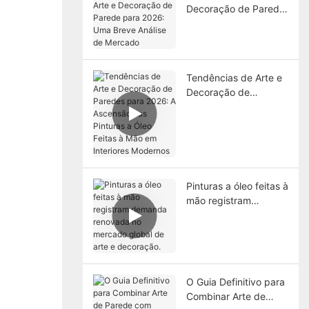
Decoração de Parede
para 2026: Uma Breve
Análise de Mercado
Tendências de Arte e
Decoração de
Paredes para 2026: A
Ascensão das Pinturas
a Óleo Feitas à Mão
em Interiores
Modernos
Pinturas a óleo feitas à
mão registram
demanda renovada no
mercado global de
arte e decoração.
O Guia Definitivo para
Combinar Arte de