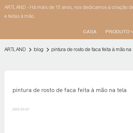
ARTLAND - Há mais de 15 anos, nos dedicamos à criação de 
e feitas à mão.
CASA
PRODUTO
ARTLAND
blog
pintura de rosto de faca feita à mão na 
pintura de rosto de faca feita à mão na tela
2025-03-03