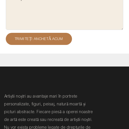
TRIMITEȚI ANCHETĂ ACUM
Artiștii noștri au avantaje mari în portrete
personalizate, figuri, peisaj, natură moartă și
picturi abstracte. Fiecare piesă a operei noastre
de artă este creată sau recreată de artiștii noștri.
Nu vor exista probleme legate de drepturile de