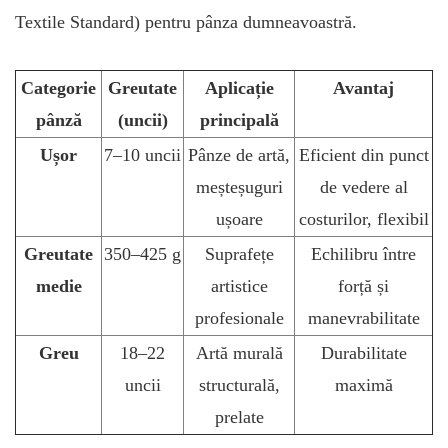
Textile Standard) pentru pânza dumneavoastră.
Categorie
Greutate
Aplicație
Avantaj
pânză
(uncii)
principală
Ușor
7–10 uncii
Pânze de artă,
Eficient din punct
meșteșuguri
de vedere al
ușoare
costurilor, flexibil
Greutate
350–425 g
Suprafețe
Echilibru între
medie
artistice
forță și
profesionale
manevrabilitate
Greu
18–22
Artă murală
Durabilitate
uncii
structurală,
maximă
prelate