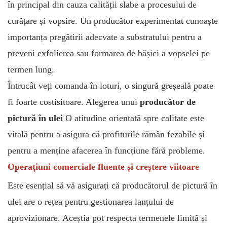
în principal din cauza calității slabe a procesului de
curățare și vopsire. Un producător experimentat cunoaște
importanța pregătirii adecvate a substratului pentru a
preveni exfolierea sau formarea de bășici a vopselei pe
termen lung.
Întrucât veți comanda în loturi, o singură greșeală poate
fi foarte costisitoare. Alegerea unui
producător de
pictură în ulei
O atitudine orientată spre calitate este
vitală pentru a asigura că profiturile rămân fezabile și
pentru a menține afacerea în funcțiune fără probleme.
Operațiuni comerciale fluente și creștere viitoare
Este esențial să vă asigurați că producătorul de pictură în
ulei are o rețea pentru gestionarea lanțului de
aprovizionare. Aceștia pot respecta termenele limită și