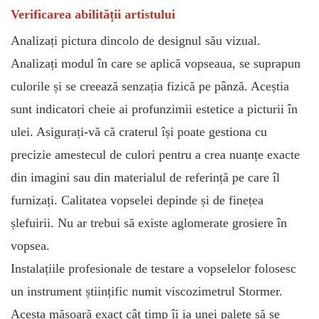
Verificarea abilității artistului
Analizați pictura dincolo de designul său vizual.
Analizați modul în care se aplică vopseaua, se suprapun
culorile și se creează senzația fizică pe pânză. Aceștia
sunt indicatori cheie ai profunzimii estetice a picturii în
ulei. Asigurați-vă că craterul își poate gestiona cu
precizie amestecul de culori pentru a crea nuanțe exacte
din imagini sau din materialul de referință pe care îl
furnizați. Calitatea vopselei depinde și de finețea
șlefuirii. Nu ar trebui să existe aglomerate grosiere în
vopsea.
Instalațiile profesionale de testare a vopselelor folosesc
un instrument științific numit viscozimetrul Stormer.
Acesta măsoară exact cât timp îi ia unei palete să se