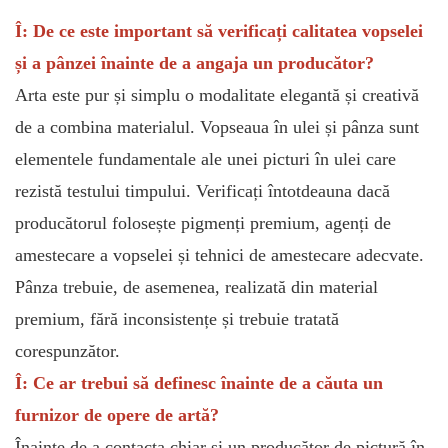
Î: De ce este important să verificați calitatea vopselei
și a pânzei înainte de a angaja un producător?
Arta este pur și simplu o modalitate elegantă și creativă
de a combina materialul. Vopseaua în ulei și pânza sunt
elementele fundamentale ale unei picturi în ulei care
rezistă testului timpului. Verificați întotdeauna dacă
producătorul folosește pigmenți premium, agenți de
amestecare a vopselei și tehnici de amestecare adecvate.
Pânza trebuie, de asemenea, realizată din material
premium, fără inconsistențe și trebuie tratată
corespunzător.
Î: Ce ar trebui să definesc înainte de a căuta un
furnizor de opere de artă?
Înainte de a contacta chiar și un producător de pictură în