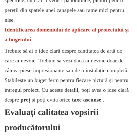
specifice, cum ar fi vederi panoramice, picturi pentru
pereții din spatele unei canapele sau rame mici pentru
nișe.
Identificarea domeniului de aplicare al proiectului și
a bugetului
Trebuie să ai o idee clară despre cantitatea de artă de
care ai nevoie. Trebuie să vezi dacă ai nevoie doar de
câteva piese impresionante sau de o instalație completă.
Stabilește un buget ferm pentru fiecare pictură și pentru
întregul proiect. Cu aceste detalii, poți avea o idee clară
despre
preț
și poți evita orice
taxe ascunse
.
Evaluați calitatea vopsirii
producătorului