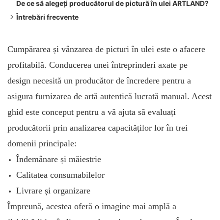
De ce să alegeți producătorul de pictură în ulei ARTLAND?
Standarde de siguranță și materiale ecologice
Verificarea profesionalismului și a istoricului lor
Întrebări frecvente
Î: De ce este important să verificați calitatea vopselei și a
pânzei înainte de a angaja un producător?
Cumpărarea și vânzarea de picturi în ulei este o afacere
Î: Ce ar trebui să definesc înainte de a căuta un furnizor de
profitabilă. Conducerea unei întreprinderi axate pe
opere de artă?
design necesită un producător de încredere pentru a
Î: Cum influențează capacitatea de producție a unui
asigura furnizarea de artă autentică lucrată manual. Acest
producător un proiect la scară largă?
ghid este conceput pentru a vă ajuta să evaluați
producătorii prin analizarea capacităților lor în trei
domenii principale:
Îndemânare și măiestrie
Calitatea consumabilelor
Livrare și organizare
Împreună, acestea oferă o imagine mai amplă a