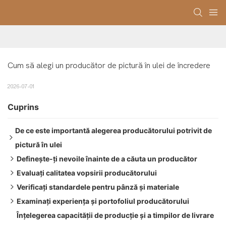
Cum să alegi un producător de pictură în ulei de încredere
2026-07-01
Cuprins
De ce este importantă alegerea producătorului potrivit de
pictură în ulei
Definește-ți nevoile înainte de a căuta un producător
Îmbunătățirea designului și a imaginii mărcii
Evaluați calitatea vopsirii producătorului
Protejarea investiției dumneavoastră și asigurarea calității
Determinarea stilului și a subiectului
Verificați standardele pentru pânză și materiale
Operațiuni comerciale fluente și creștere viitoare
Specificarea dimensiunii și a dimensiunilor
Ce se află în vopsea
Examinați experiența și portofoliul producătorului
Identificarea domeniului de aplicare al proiectului și a
Verificarea abilității artistului
Tipul de material și modelul firului
Înțelegerea capacității de producție și a timpilor de livrare
bugetului
Teste standard de calitate
Grosimea pânzei și retenția formei
Analizând munca și abilitățile lor anterioare