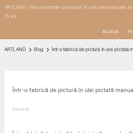
ARTLAND - Ne concentrăm pe picturi în ulei personalizate, r
15 ani.
ACASĂ
P
ARTLAND
Blog
Într-o fabrică de pictură în ulei pictat
Într-o fabrică de pictură în ulei pictată manua
2026-02-02