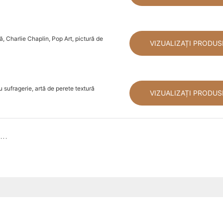
, Charlie Chaplin, Pop Art, pictură de
VIZUALIZAȚI PRODUS
u sufragerie, artă de perete textură
VIZUALIZAȚI PRODUS
Ce face ca picturile în ulei pictate manual să fie potrivite pentru proiecte de inginerie