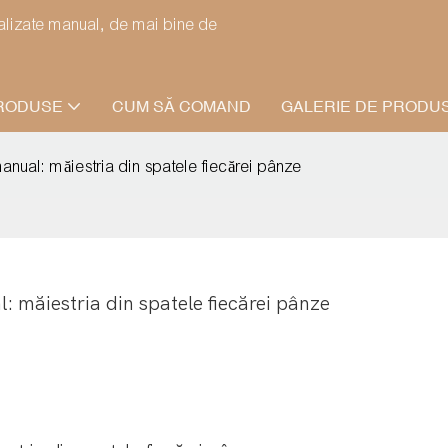
ealizate manual, de mai bine de
RODUSE
CUM SĂ COMAND
GALERIE DE PRODU
ă manual: măiestria din spatele fiecărei pânze
l: măiestria din spatele fiecărei pânze