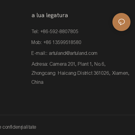
a lua legatura
Tel: +86-592-8807805
Mob: +86 13599518580
E-mail::
artuland@artuland.com
Adresa: Camera 201, Plant 1, No.6,
Zhongcang Haicang District 361026, Xiamen,
China
e confidențialitate