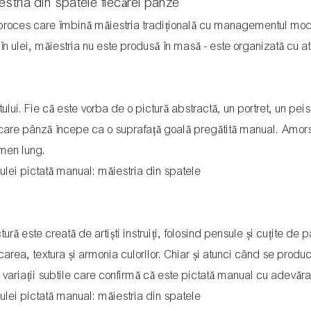
iestria din spatele fiecărei pânze
 un proces care îmbină măiestria tradițională cu managementul mo
ă în ulei, măiestria nu este produsă în masă - este organizată cu a
ului. Fie că este vorba de o pictură abstractă, un portret, un peis
fiecare pânză începe ca o suprafață goală pregătită manual. Amo
rmen lung.
ă este creată de artiști instruiți, folosind pensule și cuțite de p
icarea, textura și armonia culorilor. Chiar și atunci când se produ
ă variații subtile care confirmă că este pictată manual cu adevăra