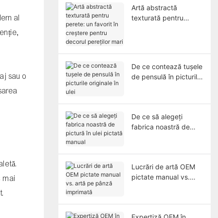
Artă abstractă
dern al
texturată pentru
perete: un favorit în
tenție,
creștere pentru
decorul pereților mari
De ce contează tușele
aj sau o
de pensulă în picturile
originale în ulei
rsarea
De ce să alegeți
fabrica noastră de
pictură în ulei pictată
manual
aletă.
Lucrări de artă OEM
pictate manual vs.
c mai
artă pe pânză
t.
imprimată
Expertiză OEM în