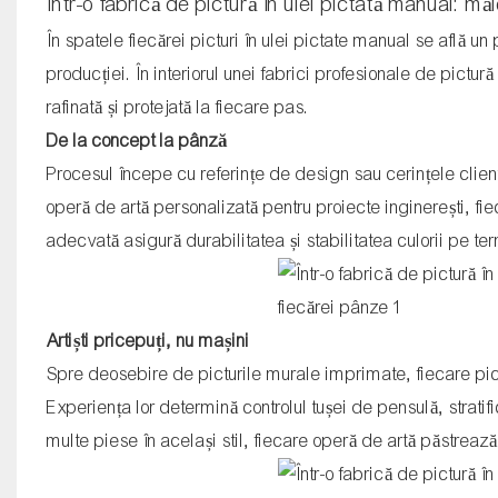
Într-o fabrică de pictură în ulei pictată manual: mă
În spatele fiecărei picturi în ulei pictate manual se află
producției. În interiorul unei fabrici profesionale de pictur
rafinată și protejată la fiecare pas.
De la concept la pânză
Procesul începe cu referințe de design sau cerințele client
operă de artă personalizată pentru proiecte inginerești, 
adecvată asigură durabilitatea și stabilitatea culorii pe te
Artiști pricepuți, nu mașini
Spre deosebire de picturile murale imprimate, fiecare pictur
Experiența lor determină controlul tușei de pensulă, stratif
multe piese în același stil, fiecare operă de artă păstreaz