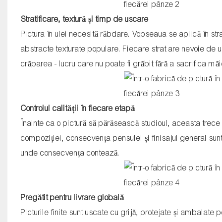
Stratificare, textură și timp de uscare
Pictura în ulei necesită răbdare. Vopseaua se aplică în strat
abstracte texturate populare. Fiecare strat are nevoie de 
crăparea - lucru care nu poate fi grăbit fără a sacrifica măi
Controlul calității în fiecare etapă
Înainte ca o pictură să părăsească studioul, aceasta trece pri
compoziției, consecvența pensulei și finisajul general sunt
unde consecvența contează.
Pregătit pentru livrare globală
Picturile finite sunt uscate cu grijă, protejate și ambalate