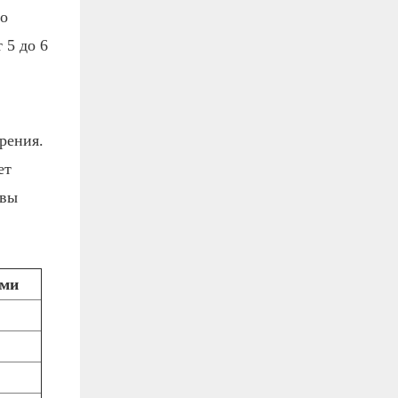
го
 5 до 6
рения.
ет
 вы
ами