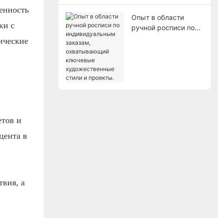
холсте.
енность
Опыт в области
ки с
ручной росписи по
индивидуальным
ические
заказам,
охватывающий
ключевые
художественные
стили и проекты.
етов и
цента в
твия, а