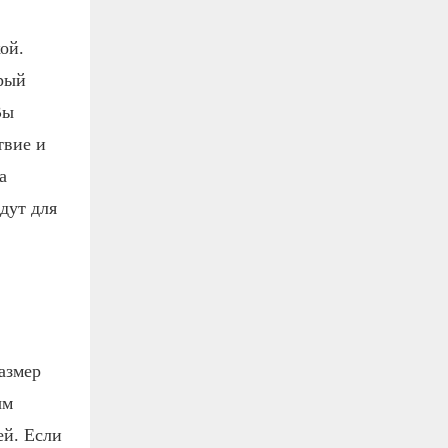
ой.
орый
Вы
твие и
а
дут для
азмер
ым
ей. Если