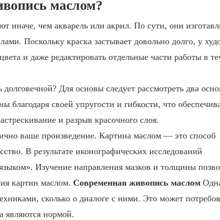
ивопись маслом?
т иначе, чем акварель или акрил. По сути, они изготав
ами. Поскольку краска застывает довольно долго, у ху
цвета и даже редактировать отдельные части работы в т
 долговечной? Для основы следует рассмотреть два осн
ны благодаря своей упругости и гибкости, что обеспечив
астрескивание и разрыв красочного слоя.
стично ваше произведение. Картина маслом — это способ
сство. В результате иконографических исследований
«языком». Изучение направления мазков и толщины позво
ния картин маслом.
Современная живопись маслом
Одна
техниками, сколько о диалоге с ними. Это может потребо
а являются нормой.