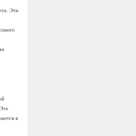
ета. Эти
сокого
ни
ой
 Это
чается в