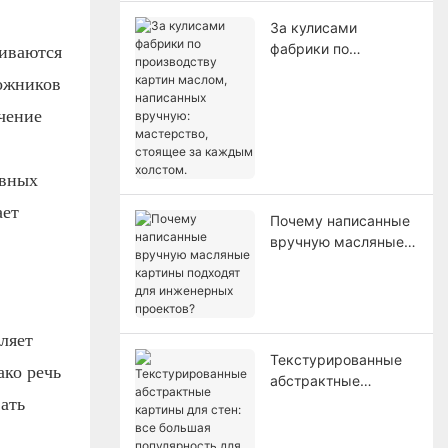
За кулисами
фабрики по
ливаются
производству картин
дожников
маслом, написанных
вручную:
ечение
мастерство,
стоящее за каждым
холстом.
овных
ает
Почему написанные
вручную масляные
картины подходят
для инженерных
проектов?
ляет
Текстурированные
ко речь
абстрактные
картины для стен:
вать
все большая
популярность для