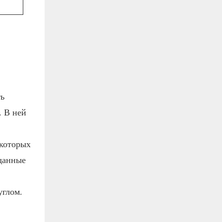
ть
. В ней
екоторых
зданные
углом.