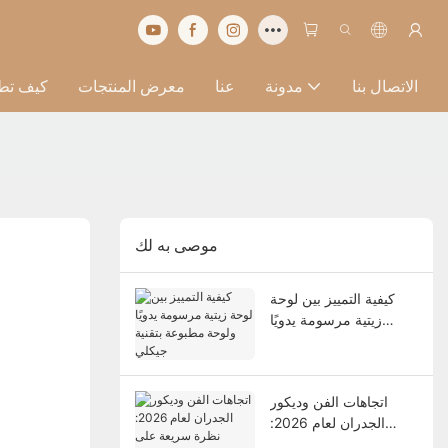
الاتصال بنا
مدونة
عنا
معرض المنتجات
كيف تط
موصى به لك
كيفية التمييز بين لوحة
زيتية مرسومة يدويًا
ولوحة مطبوعة بتقنية
جيكلي
اتجاهات الفن وديكور
الجدران لعام 2026:
نظرة سريعة على السوق