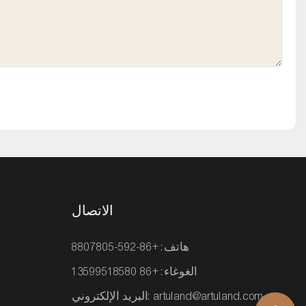
الاتصال
هاتف: +86-592-8807805
الغوغاء: +86 13599518580
artuland@artuland.com
البريد الإلكتروني: