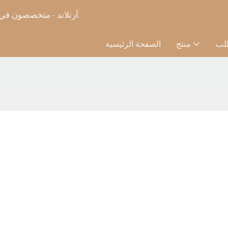
آرتلاند - متخصصون في اللوحات الزيتية المصنوعة يدوياً حسب الطلب لأكثر من 15 عاماً.
لب
منتج
الصفحة الرئيسية