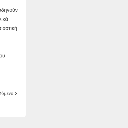
 οδηγούν
λικά
σιαστική
του
πόμενο