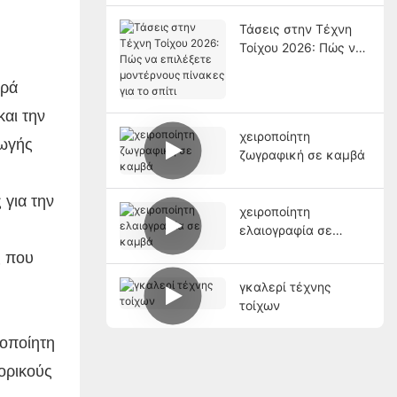
Τάσεις στην Τέχνη
Τοίχου 2026: Πώς να
επιλέξετε
μοντέρνους πίνακες
ορά
για το σπίτι
και την
χειροποίητη
γωγής
ζωγραφική σε καμβά
 για την
χειροποίητη
ελαιογραφία σε
καμβά
ς που
γκαλερί τέχνης
τοίχων
ροποίητη
πορικούς