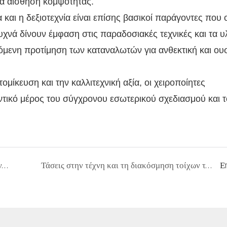
ια αίσθηση κομψότητας.
α και η δεξιοτεχνία είναι επίσης βασικοί παράγοντες που
υχνά δίνουν έμφαση στις παραδοσιακές τεχνικές και τα υ
νόμενη προτίμηση των καταναλωτών για ανθεκτική και ου
ίκευση και την καλλιτεχνική αξία, οι χειροποίητες
ντικό μέρος του σύγχρονου εσωτερικού σχεδιασμού και 
Ο απόλυτος οδηγός για να συνδυάσετε την τέχνη τοίχου με τα στυλ διακόσμησης σπιτιού
Τάσεις στην τέχνη και τη διακόσμηση τοίχων του 2026: Η άνοδος των χειροποίητων ελαιογραφιών στους μοντέρνους εσωτερικούς χώρους
Ε