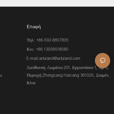
Επαφή
Τηλ.: +86-592-8807805
Κιν.: +86 13599518580
E-mail:
artuland@artuland.com
Διεύθυνση: Δωμάτιο 201, Εργοστάσιο 1, Αρ. 6,
Περιοχή Zhongcang Haicang 361026, Ξιαμέν,
ση
Κίνα