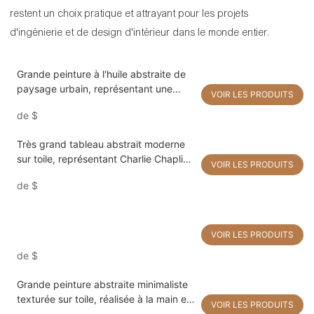
restent un choix pratique et attrayant pour les projets
d'ingénierie et de design d'intérieur dans le monde entier.
Grande peinture à l'huile abstraite de
paysage urbain, représentant une
VOIR LES PRODUITS
femme élégante dans la rue avec un
de
$
parapluie. Décoration murale pour la
maison.
Très grand tableau abstrait moderne
sur toile, représentant Charlie Chaplin,
VOIR LES PRODUITS
style pop art, peinture artisanale pour
de
$
salon et décoration intérieure
VOIR LES PRODUITS
de
$
Grande peinture abstraite minimaliste
texturée sur toile, réalisée à la main en
VOIR LES PRODUITS
noir et blanc. Décoration murale