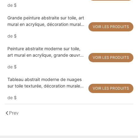
de
$
acrylique. Peinture moderne.
Grande peinture abstraite sur toile, art
mural en acrylique, décoration murale
VOIR LES PRODUITS
faite main, œuvre d'art moderne et
de
$
colorée, décoration de salon
Peinture abstraite moderne sur toile,
art mural en acrylique, grande œuvre
VOIR LES PRODUITS
d'art faite main en noir et blanc,
de
$
décoration pour salon
Tableau abstrait moderne de nuages ​​
sur toile texturée, décoration murale
VOIR LES PRODUITS
moderne en acrylique, œuvre d'art
de
$
faite main de grande taille pour le
salon
Prev