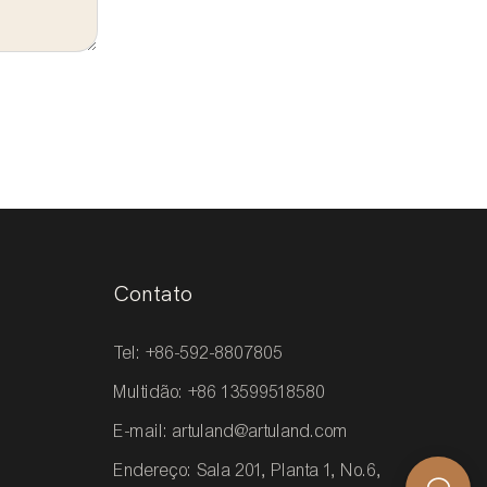
Contato
Tel: +86-592-8807805
Multidão: +86 13599518580
E-mail:
artuland@artuland.com
Endereço: Sala 201, Planta 1, No.6,