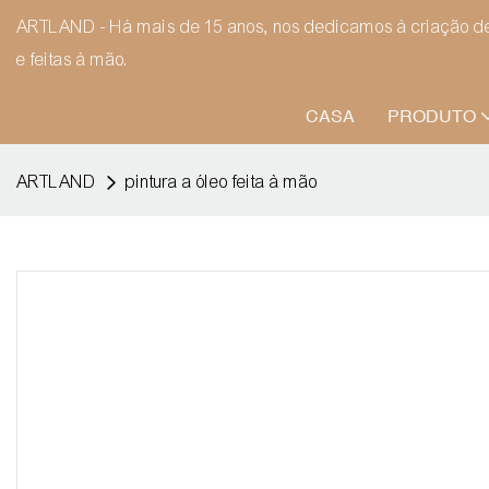
ARTLAND - Há mais de 15 anos, nos dedicamos à criação de 
e feitas à mão.
CASA
PRODUTO
ARTLAND
pintura a óleo feita à mão