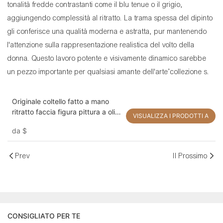
tonalità fredde contrastanti come il blu tenue o il grigio,
aggiungendo complessità al ritratto. La trama spessa del dipinto
gli conferisce una qualità moderna e astratta, pur mantenendo
l'attenzione sulla rappresentazione realistica del volto della
donna. Questo lavoro potente e visivamente dinamico sarebbe
un pezzo importante per qualsiasi amante dell'arte’collezione s.
Originale coltello fatto a mano
ritratto faccia figura pittura a olio
VISUALIZZA I PRODOTTI A
decorazioni arte della parete per
da
$
la casa
Prev
Il Prossimo
CONSIGLIATO PER TE