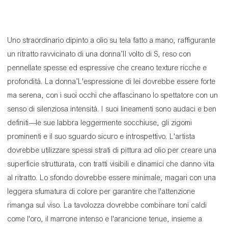
Uno straordinario dipinto a olio su tela fatto a mano, raffigurante
un ritratto ravvicinato di una donna’Il volto di S, reso con
pennellate spesse ed espressive che creano texture ricche e
profondità. La donna’L'espressione di lei dovrebbe essere forte
ma serena, con i suoi occhi che affascinano lo spettatore con un
senso di silenziosa intensità. I suoi lineamenti sono audaci e ben
definiti—le sue labbra leggermente socchiuse, gli zigomi
prominenti e il suo sguardo sicuro e introspettivo. L'artista
dovrebbe utilizzare spessi strati di pittura ad olio per creare una
superficie strutturata, con tratti visibili e dinamici che danno vita
al ritratto. Lo sfondo dovrebbe essere minimale, magari con una
leggera sfumatura di colore per garantire che l'attenzione
rimanga sul viso. La tavolozza dovrebbe combinare toni caldi
come l'oro, il marrone intenso e l'arancione tenue, insieme a