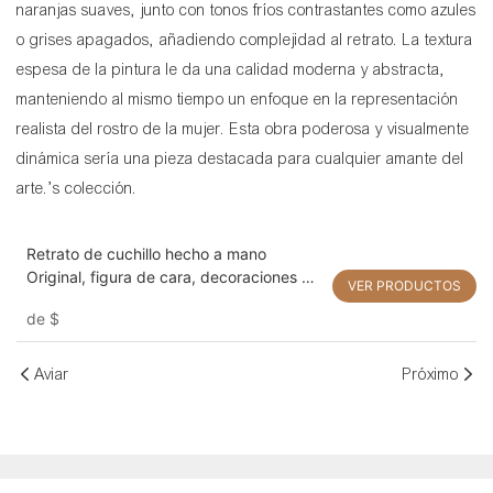
naranjas suaves, junto con tonos fríos contrastantes como azules
o grises apagados, añadiendo complejidad al retrato. La textura
espesa de la pintura le da una calidad moderna y abstracta,
manteniendo al mismo tiempo un enfoque en la representación
realista del rostro de la mujer. Esta obra poderosa y visualmente
dinámica sería una pieza destacada para cualquier amante del
arte.’s colección.
Retrato de cuchillo hecho a mano
Original, figura de cara, decoraciones de
VER PRODUCTOS
pintura al óleo, arte de pared para el
de
$
hogar
Aviar
Próximo