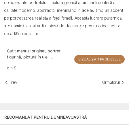
complexitate portretului. Textura groasă a picturii îi conferă o
calitate modernă, abstractă, menținând în același timp un accent
pe portretizarea realistă a feței femeii. Această lucrare puternică
și dinamică vizual ar fi o piesă de declarație pentru orice iubitor
de artă’colecția lui.
Cuțit manual original, portret,
figurină, pictură în ulei,
VIZUALIZAȚI PRODUSELE
decorațiuni, artă de perete pentru
din
$
casă
Prev.
Următorul
RECOMANDAT PENTRU DUMNEAVOASTRĂ