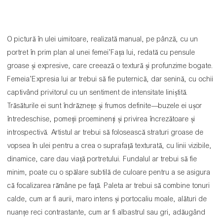
O pictură în ulei uimitoare, realizată manual, pe pânză, cu un
portret în prim plan al unei femei’Fața lui, redată cu pensule
groase și expresive, care creează o textură și profunzime bogate.
Femeia’Expresia lui ar trebui să fie puternică, dar senină, cu ochii
captivând privitorul cu un sentiment de intensitate liniștită.
Trăsăturile ei sunt îndrăznețe și frumos definite—buzele ei ușor
întredeschise, pomeții proeminenți și privirea încrezătoare și
introspectivă. Artistul ar trebui să folosească straturi groase de
vopsea în ulei pentru a crea o suprafață texturată, cu linii vizibile,
dinamice, care dau viață portretului. Fundalul ar trebui să fie
minim, poate cu o spălare subtilă de culoare pentru a se asigura
că focalizarea rămâne pe față. Paleta ar trebui să combine tonuri
calde, cum ar fi aurii, maro intens și portocaliu moale, alături de
nuanțe reci contrastante, cum ar fi albastrul sau gri, adăugând