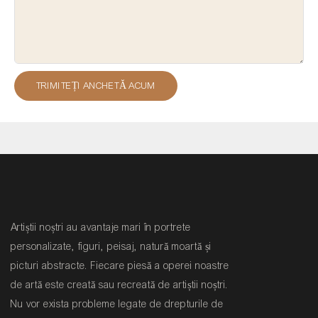
TRIMITEȚI ANCHETĂ ACUM
Artiștii noștri au avantaje mari în portrete
personalizate, figuri, peisaj, natură moartă și
picturi abstracte. Fiecare piesă a operei noastre
de artă este creată sau recreată de artiștii noștri.
Nu vor exista probleme legate de drepturile de